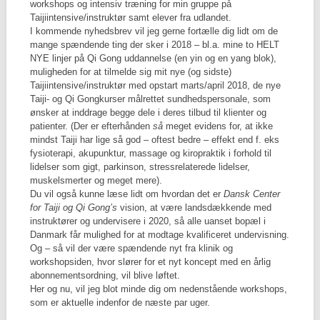
workshops og intensiv træning for min gruppe på
Taijiintensive/instruktør samt elever fra udlandet.
I kommende nyhedsbrev vil jeg gerne fortælle dig lidt om de
mange spændende ting der sker i 2018 – bl.a. mine to HELT
NYE linjer på Qi Gong uddannelse (en yin og en yang blok),
muligheden for at tilmelde sig mit nye (og sidste)
Taijiintensive/instruktør med opstart marts/april 2018, de nye
Taiji- og Qi Gongkurser målrettet sundhedspersonale, som
ønsker at inddrage begge dele i deres tilbud til klienter og
patienter. (Der er efterhånden
så
meget evidens for, at ikke
mindst Taiji har lige så god – oftest bedre – effekt end f. eks
fysioterapi, akupunktur, massage og kiropraktik i forhold til
lidelser som gigt, parkinson, stressrelaterede lidelser,
muskelsmerter og meget mere).
Du vil også kunne læse lidt om hvordan det er
Dansk Center
for Taiji og Qi Gong’s
vision, at være landsdækkende med
instruktører og undervisere i 2020, så alle uanset bopæl i
Danmark får mulighed for at modtage kvalificeret undervisning.
Og – så vil der være spændende nyt fra klinik og
workshopsiden, hvor slører for et nyt koncept med en årlig
abonnementsordning, vil blive løftet.
Her og nu, vil jeg blot minde dig om nedenstående workshops,
som er aktuelle indenfor de næste par uger.