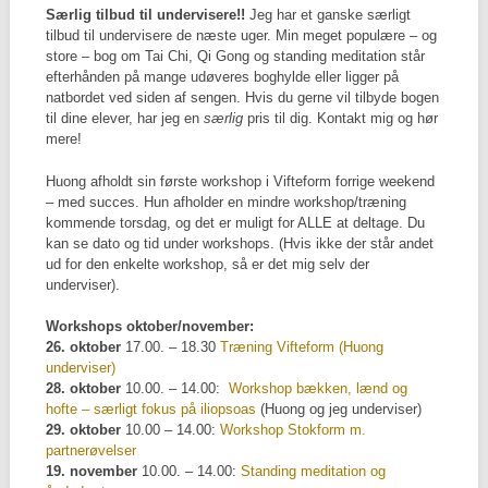
Særlig tilbud til undervisere!!
Jeg har et ganske særligt
tilbud til undervisere de næste uger. Min meget populære – og
store – bog om Tai Chi, Qi Gong og standing meditation står
efterhånden på mange udøveres boghylde eller ligger på
natbordet ved siden af sengen. Hvis du gerne vil tilbyde bogen
til dine elever, har jeg en
særlig
pris til dig. Kontakt mig og hør
mere!
Huong afholdt sin første workshop i Vifteform forrige weekend
– med succes. Hun afholder en mindre workshop/træning
kommende torsdag, og det er muligt for ALLE at deltage. Du
kan se dato og tid under workshops. (Hvis ikke der står andet
ud for den enkelte workshop, så er det mig selv der
underviser).
Workshops oktober/november:
26. oktober
17.00. – 18.30
Træning Vifteform (Huong
underviser)
28. oktober
10.00. – 14.00:
Workshop bækken, lænd og
hofte – særligt fokus på iliopsoas
(Huong og jeg underviser)
29. oktober
10.00 – 14.00:
Workshop Stokform m.
partnerøvelser
19. november
10.00. – 14.00:
Standing meditation og