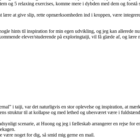
tem og 5 relaxing exercises, komme mere i dybden med dem og forstå sp
t lære at give slip, rette opmærksomheden ind i kroppen, være integreret
nogle hints til inspiration for min egen udvikling, og jeg kan allerede n
ommende elever/studerende på exploringtaiji, vil få glæde af, og lære me
ernal” i taiji, var det naturligvis en stor oplevelse og inspiration, at 
ens struktur til at kollapse og med lethed og ubesværet være i fuldstæn
synligt scenarie, at Huong og jeg i fælleskab arrangerer en rejse for e
sekagen.
 være noget for dig, så smid mig gerne en mail.