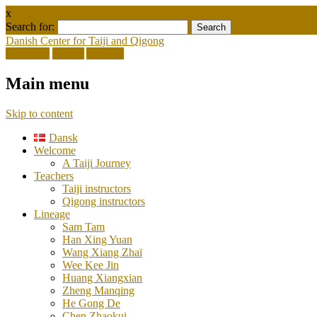
x
Search for:
Danish Center for Taiji and Qigong
Facebook
Twitter
Youtube
Main menu
Skip to content
Dansk
Welcome
A Taiji Journey
Teachers
Taiji instructors
Qigong instructors
Lineage
Sam Tam
Han Xing Yuan
Wang Xiang Zhaï
Wee Kee Jin
Huang Xiangxian
Zheng Manqing
He Gong De
Chen Zhaokui