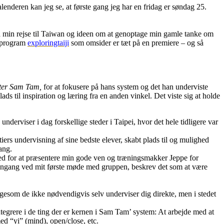
enderen kan jeg se, at første gang jeg har en fridag er søndag 25.
a min rejse til Taiwan og ideen om at genoptage min gamle tanke om
gsprogram
exploringtaiji
som omsider er tæt på en premiere – og så
ter Sam Tam,
for at fokusere på hans system og det han underviste
ads til inspiration og læring fra en anden vinkel. Det viste sig at holde
nderviser i dag forskellige steder i Taipei, hvor det hele tidligere var
ers undervisning af sine bedste elever, skabt plads til og mulighed
ang.
ighed for at præsentere min gode ven og træningsmakker Jeppe for
g dengang ved mit første møde med gruppen, beskrev det som at være
ligesom de ikke nødvendigvis selv underviser dig direkte, men i stedet
integrere i de ting der er kernen i Sam Tam’ system: At arbejde med at
med “yi” (mind), open/close, etc.