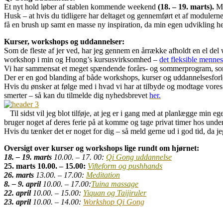
Et nyt hold løber af stablen kommende weekend
(18. – 19. marts).
Mo
Husk – at hvis du tidligere har deltaget og gennemført et af modulerne, 
få en brush up samt en masse ny inspiration, da min egen udvikling hel
Kurser, workshops og uddannelser:
Som de fleste af jer ved, har jeg gennem en årrække afholdt en el del w
workshop i min og Huong’s kursusvirksomhed –
det fleksible mennes
Vi har sammensat et meget spændende forårs- og sommerprogram, so
Der er en god blanding af både workshops, kurser og uddannelsesforl
Hvis du ønsker at følge med i hvad vi har at tilbyde og modtage vores
smerter – så kan du tilmelde dig nyhedsbrevet
her.
Til sidst vil jeg blot tilføje, at jeg er i gang med at planlægge min eg
bruger noget af deres ferie på at komme og tage privat timer hos unde
Hvis du tænker det er noget for dig – så meld gerne ud i god tid, da jeg
Oversigt over kurser og workshops lige rundt om hjørnet:
18. – 19. marts
10.00. – 17. 00:
Qi Gong uddannelse
25. marts 10.00. – 15.00:
Vifteform og pushhands
26. marts
13.00. – 17.00:
Meditation
8. – 9. april
10.00. – 17.00:
Tuina massage
22. april
10.00. – 15.00:
Yiquan og Taijiruler
23. april
10.00. – 14.00:
Workshop Qi Gong