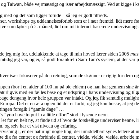
 og Taiwan, både vejrmæssigt og især arbejdsmæssigt. Ved at kigge i kal
 med og det som ligger forude – så jeg er godt tilfreds.
r, workshops og uddannelsesforløb som er i nær fremtid, lidt mere fr
tensive som kører på 2. måned, lidt om mit internet baserede undervisnin
ede jeg mig for, udelukkende at tage til min hoved lærer siden 2005
mas
tidig jeg var, og er, så godt forankret i Sam Tam’s system, at der var pl
hver især fokuserer på den retning, som de skønner er rigtig for dem og u
pen (bor i en alder af 100 nu på plejehjem) og han har gennem sine årti
Naturligvis med en fælles base og et udspring i hans undervisning og tilg
, tilbage dengang hvor hele gruppen var intakt. Og jeg fik samtidig mul
 Europa. Det er en æra og en tid der er forbi, og jeg kan huske, at je
ræningen foregik i “gamle dage” …
“you have to put in a little effort” stod i lysende neon.
et for en helt ny, at finde ud af hvor de forskellige underviser henne, 
, og selv har et vist niveau og erfaring.
rvisning i, er der naturligt nogle ting, der umiddelbart synes lettere at 
dig fra centret og forbinde til centret, yielde, yielde, yielde, arbejde 