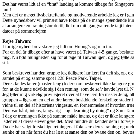
Det har været lidt af en “brat” landing at komme tilbage fra Singapore
juni!
Men det er meget livsbekræftende og motiverende arbejde jeg er i gang
Dette nyhedsbrev vil primært have fokus på de mange spændende kurse
at arrangere en træningstur dertil, lidt om mit igangværende taiji in
datoer på sommerlejren.
Rejse Taiwan:
I forrige nyhedsbrev skrev jeg lidt om Huong’s og min tur.
For en del år tilbage efter at have været på Taiwan 4-5 gange, beslutt
mig. Nu bød muligheden sig for at tage til Taiwan igen, og jeg følte sam
stik.
Som beskrevet har den gruppe jeg tidligere har lært fra delt sig op, og 
samlet på et og samme spot i 228 Peace Park, Taipei.
Deres fælles lærer (master Jeng) leder som beskrevet ikke længere grup
for, at de kunne udvikle sig i den retning, som de
selv
havde lyst til. 
Jeg føler mig virkelig privilegeret over at have lært fra master Jeng
gruppen – ligesom en del andre lærere bosiddende forskellige steder i
vidne til en del af historiens vingesus, en fornemmelse af hvordan t
Den var hård, intens, langvarig – og “learning by doing” og Sam Tam’s 
I dag er træningen ikke på samme måde intens, og det er ikke længere l
lader en af deres elever gøre det. Med mindre du kender dem i forvejen
Da de har valgt forskellige retninger at fokusere deres træning og unde
sænke qi’en når først du har lært at sanse den og bygge den op, bevæge 