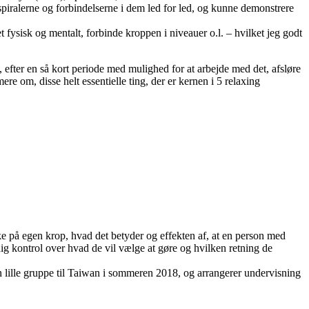
iralerne og forbindelserne i dem led for led, og kunne demonstrere
 fysisk og mentalt, forbinde kroppen i niveauer o.l. – hvilket jeg godt
u, efter en så kort periode med mulighed for at arbejde med det, afsløre
re om, disse helt essentielle ting, der er kernen i 5 relaxing
mærke på egen krop, hvad det betyder og effekten af, at en person med
dig kontrol over hvad de vil vælge at gøre og hvilken retning de
n lille gruppe til Taiwan i sommeren 2018, og arrangerer undervisning