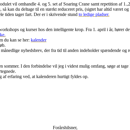
dulet vil omhandle 4. og 5. set af Soaring Crane samt repetition af 1.,2.
så kan du deltage til en stærkt reduceret pris, (sigtet har altid været og
e tiden tager fart. Der er i skrivende stund
to ledige pladser
.
orkshops og kurser hos den intelligente krop. Fra 1. april i år, hører det
ke.
m du kan se her:
kalender
øb.
 månedlige nyhedsbrev, der fra tid til anden indeholder spændende og rel
en sommer. I den forbindelse vil jeg i videst mulig omfang, søge at tage 
rtegnede.
 af erfaring ved, at kalenderen hurtigt fyldes op.
Forårshilsner,