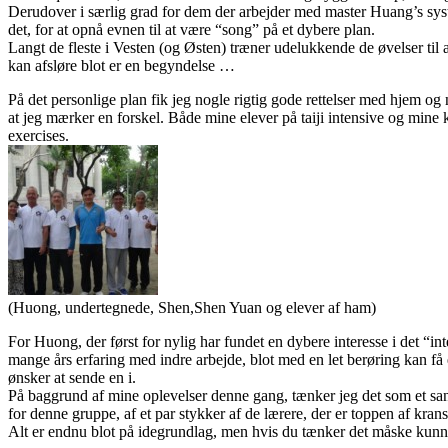
Derudover i særlig grad for dem der arbejder med master Huang’s sys
det, for at opnå evnen til at være “song” på et dybere plan.
Langt de fleste i Vesten (og Østen) træner udelukkende de øvelser til a
kan afsløre blot er en begyndelse …
På det personlige plan fik jeg nogle rigtig gode rettelser med hjem og 
at jeg mærker en forskel. Både mine elever på taiji intensive og mine k
exercises.
(Huong, undertegnede, Shen,Shen Yuan og elever af ham)
For Huong, der først for nylig har fundet en dybere interesse i det “int
mange års erfaring med indre arbejde, blot med en let berøring kan få 
ønsker at sende en i.
På baggrund af mine oplevelser denne gang, tænker jeg det som et sand
for denne gruppe, af et par stykker af de lærere, der er toppen af kran
Alt er endnu blot på idegrundlag, men hvis du tænker det måske kunne