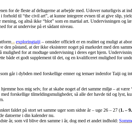
erkenen for de fleste af deltagerne at arbejde med. Udover naturligvis at 
 forhold til “the civil art”, at kunne integrere evnen til at give slip, yi
er mening, og altså ikke “blot” som en martial art. Undervisningen og læ
hed for at undervise på et sådant niveau.
latform
–
exploringtaiji
– omsider officielt er en realitet og muligt at abo
 vove den påstand, at der ikke eksisterer noget på markedet med den s
at få mulighed for at modtage undervisning i deres eget hjem. Undervis
ette både et godt supplement til det, og en kvalificeret mulighed for und
som går i dybden med forskellige emner og temaer indenfor Taiji og inte
k hjemme hos mig selv, for at skabe noget af det samme miljø – at være 
d forskellige tilmeldingsmuligheder, så alle der havde tid og lyst, kun
em.
punktet faldet på stort set samme uger som sidste år – uge 26 – 27 (
1. – 9.
de datoerne i din kalender nu.
dste år, som vil blive den samme i år, dog med et andet indhold:
Sommer