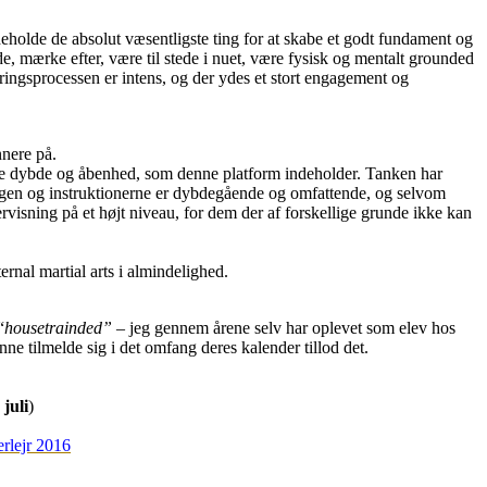
indeholde de absolut væsentligste ting for at skabe et godt fundament og
elde, mærke efter, være til stede i nuet, være fysisk og mentalt grounded
ringsprocessen er intens, og der ydes et stort engagement og
nnere på.
amme dybde og åbenhed, som denne platform indeholder. Tanken har
ningen og instruktionerne er dybdegående og omfattende, og selvom
ervisning på et højt niveau, for dem der af forskellige grunde ikke kan
rnal martial arts i almindelighed.
“
housetrainded” –
jeg gennem årene selv har oplevet som elev hos
ne tilmelde sig i det omfang deres kalender tillod det.
 juli
)
lejr 2016