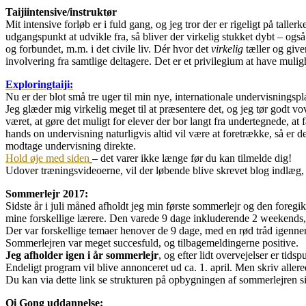
Taijiintensive/instruktør
Mit intensive forløb er i fuld gang, og jeg tror der er rigeligt på tall
udgangspunkt at udvikle fra, så bliver der virkelig stukket dybt – også i
og forbundet, m.m. i det civile liv. Dér hvor det
virkelig
tæller og giv
involvering fra samtlige deltagere. Det er et privilegium at have mulig
Exploringtaiji:
Nu er der blot små tre uger til min nye, internationale undervisningsp
Jeg glæder mig virkelig meget til at præsentere det, og jeg tør godt
været, at gøre det muligt for elever der bor langt fra undertegnede, 
hands on undervisning naturligvis altid vil være at foretrække, så er d
modtage undervisning direkte.
Hold øje med siden
– det varer ikke længe før du kan tilmelde dig!
Udover træningsvideoerne, vil der løbende blive skrevet blog indlæg, 
Sommerlejr 2017:
Sidste år i juli måned afholdt jeg min første sommerlejr og den foregi
mine forskellige lærere. Den varede 9 dage inkluderende 2 weekends, me
Der var forskellige temaer henover de 9 dage, med en rød tråd igenn
Sommerlejren var meget succesfuld, og tilbagemeldingerne positive.
Jeg afholder igen i år sommerlejr
, og efter lidt overvejelser er tids
Endeligt program vil blive annonceret ud ca. 1. april. Men skriv allere
Du kan via dette link se strukturen på opbygningen af sommerlejren si
Qi Gong uddannelse: