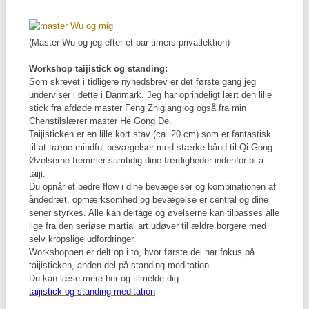
(Master Wu og jeg efter et par timers privatlektion)
Workshop taijistick og standing:
Som skrevet i tidligere nyhedsbrev er det første gang jeg
underviser i dette i Danmark. Jeg har oprindeligt lært den lille
stick fra afdøde master Feng Zhigiang og også fra min
Chenstilslærer master He Gong De.
Taijisticken er en lille kort stav (ca. 20 cm) som er fantastisk
til at træne mindful bevægelser med stærke bånd til Qi Gong.
Øvelserne fremmer samtidig dine færdigheder indenfor bl.a.
taiji.
Du opnår et bedre flow i dine bevægelser og kombinationen af
åndedræt, opmærksomhed og bevægelse er central og dine
sener styrkes. Alle kan deltage og øvelserne kan tilpasses alle
lige fra den seriøse martial art udøver til ældre borgere med
selv kropslige udfordringer.
Workshoppen er delt op i to, hvor første del har fokus på
taijisticken, anden del på standing meditation.
Du kan læse mere her og tilmelde dig:
taijistick og standing meditation