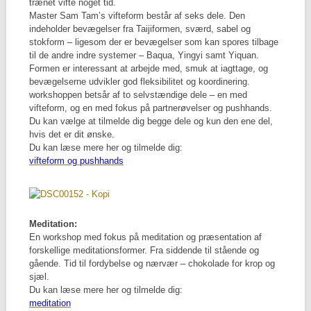
trænet vifte noget tid.
Master Sam Tam’s vifteform består af seks dele. Den
indeholder bevægelser fra Taijiformen, sværd, sabel og
stokform – ligesom der er bevægelser som kan spores tilbage
til de andre indre systemer – Baqua, Yingyi samt Yiquan.
Formen er interessant at arbejde med, smuk at iagttage, og
bevægelserne udvikler god fleksibilitet og koordinering.
workshoppen betsår af to selvstændige dele – en med
vifteform, og en med fokus på partnerøvelser og pushhands.
Du kan vælge at tilmelde dig begge dele og kun den ene del,
hvis det er dit ønske.
Du kan læse mere her og tilmelde dig:
viftef
orm og pushhands
Meditation:
En workshop med fokus på meditation og præsentation af
forskellige meditationsformer. Fra siddende til stående og
gående. Tid til fordybelse og nærvær – chokolade for krop og
sjæl.
Du kan læse mere her og tilmelde dig:
meditation