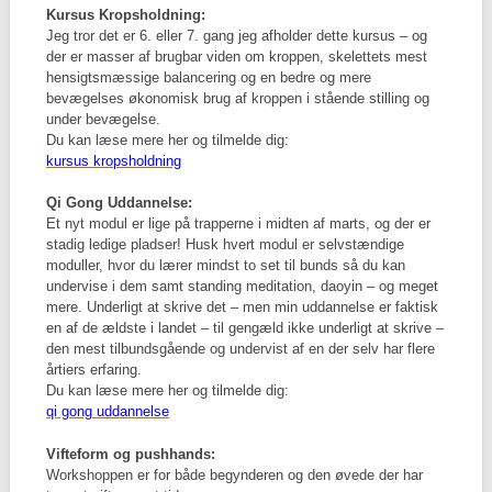
Kursus Kropsholdning:
Jeg tror det er 6. eller 7. gang jeg afholder dette kursus – og
der er masser af brugbar viden om kroppen, skelettets mest
hensigtsmæssige balancering og en bedre og mere
bevægelses økonomisk brug af kroppen i stående stilling og
under bevægelse.
Du kan læse mere her og tilmelde dig:
kursus kropsholdning
Qi Gong Uddannelse:
Et nyt modul er lige på trapperne i midten af marts, og der er
stadig ledige pladser! Husk hvert modul er selvstændige
moduller, hvor du lærer mindst to set til bunds så du kan
undervise i dem samt standing meditation, daoyin – og meget
mere. Underligt at skrive det – men min uddannelse er faktisk
en af de ældste i landet – til gengæld ikke underligt at skrive –
den mest tilbundsgående og undervist af en der selv har flere
årtiers erfaring.
Du kan læse mere her og tilmelde dig:
qi gong uddannelse
Vifteform og pushhands:
Workshoppen er for både begynderen og den øvede der har