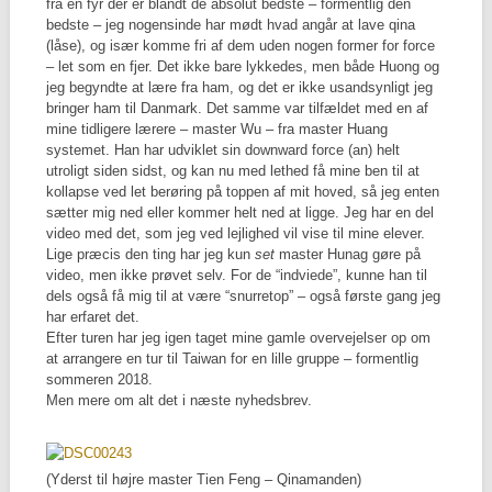
fra en fyr der er blandt de absolut bedste – formentlig den
bedste – jeg nogensinde har mødt hvad angår at lave qina
(låse), og især komme fri af dem uden nogen former for force
– let som en fjer. Det ikke bare lykkedes, men både Huong og
jeg begyndte at lære fra ham, og det er ikke usandsynligt jeg
bringer ham til Danmark. Det samme var tilfældet med en af
mine tidligere lærere – master Wu – fra master Huang
systemet. Han har udviklet sin downward force (an) helt
utroligt siden sidst, og kan nu med lethed få mine ben til at
kollapse ved let berøring på toppen af mit hoved, så jeg enten
sætter mig ned eller kommer helt ned at ligge. Jeg har en del
video med det, som jeg ved lejlighed vil vise til mine elever.
Lige præcis den ting har jeg kun
set
master Hunag gøre på
video, men ikke prøvet selv. For de “indviede”, kunne han til
dels også få mig til at være “snurretop” – også første gang jeg
har erfaret det.
Efter turen har jeg igen taget mine gamle overvejelser op om
at arrangere en tur til Taiwan for en lille gruppe – formentlig
sommeren 2018.
Men mere om alt det i næste nyhedsbrev.
(Yderst til højre master Tien Feng – Qinamanden)