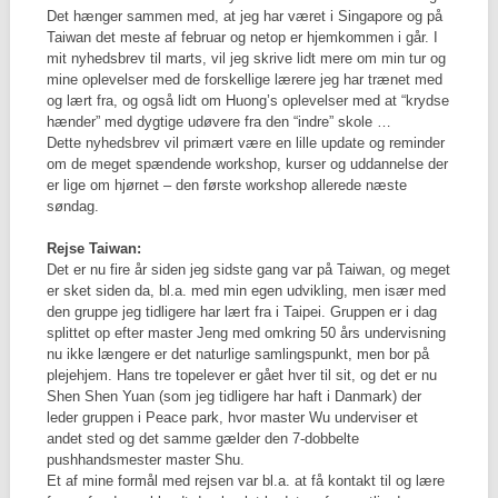
Det hænger sammen med, at jeg har været i Singapore og på
Taiwan det meste af februar og netop er hjemkommen i går. I
mit nyhedsbrev til marts, vil jeg skrive lidt mere om min tur og
mine oplevelser med de forskellige lærere jeg har trænet med
og lært fra, og også lidt om Huong’s oplevelser med at “krydse
hænder” med dygtige udøvere fra den “indre” skole …
Dette nyhedsbrev vil primært være en lille update og reminder
om de meget spændende workshop, kurser og uddannelse der
er lige om hjørnet – den første workshop allerede næste
søndag.
Rejse Taiwan:
Det er nu fire år siden jeg sidste gang var på Taiwan, og meget
er sket siden da, bl.a. med min egen udvikling, men især med
den gruppe jeg tidligere har lært fra i Taipei. Gruppen er i dag
splittet op efter master Jeng med omkring 50 års undervisning
nu ikke længere er det naturlige samlingspunkt, men bor på
plejehjem. Hans tre topelever er gået hver til sit, og det er nu
Shen Shen Yuan (som jeg tidligere har haft i Danmark) der
leder gruppen i Peace park, hvor master Wu underviser et
andet sted og det samme gælder den 7-dobbelte
pushhandsmester master Shu.
Et af mine formål med rejsen var bl.a. at få kontakt til og lære