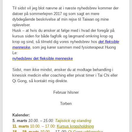
Til sidst vil jeg blot nævne at i næste nyhedsbrev kommer der
datoer på sommerlejren 2017 og som sagt en mere
dybdegående beskrivelse af min rejse til Taiwan og mine
oplevelser.
Husk – at hvis du ønsker at følge med i hvad der foregår på
kursus siden for både fagfolk og lægmand omkring krop og
krop og sind, så tilmeld dig vores nyhedsbrev hos
det fleksible
menneske
, som jeg kører sammen med fysioterapeut Huong
Le:
nyhedsbrev det fleksible menneske
Sidst, men ikke mindst, ønsker du at modtage behandling i
kinesisk medicin eller coaching eller privat timer i Tai Chi eller
Qi Gong, så kontakt mig direkte.
Februar hilsner
Torben
Kalender:
5. marts
10.00. – 15.00:
Taijistick og standing
11. marts
10.00. – 17.00:
Kursus kropsholdning
18. – 19. marts
10.00. –
17. 00:
Qi Gong uddannelse